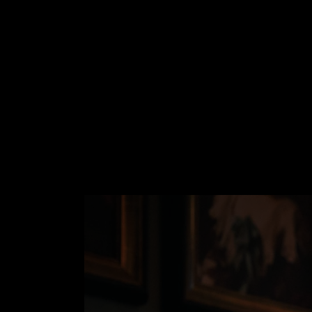
Coworking
Doras Pizzeria
Allt om fest och bröllop
Allt om hotell
Allt om konferens
Allt om restaurang