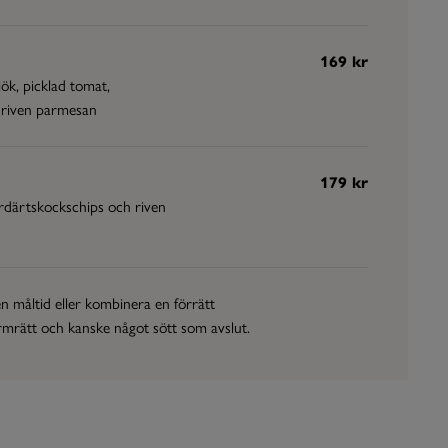
169 kr
lök, picklad tomat,
 riven parmesan
179 kr
rdärtskockschips och riven
en måltid eller kombinera en förrätt
mrätt och kanske något sött som avslut.