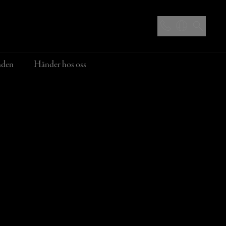
nden
Händer hos oss
Doras Pizzeria
anden
Hotellerbjudanden