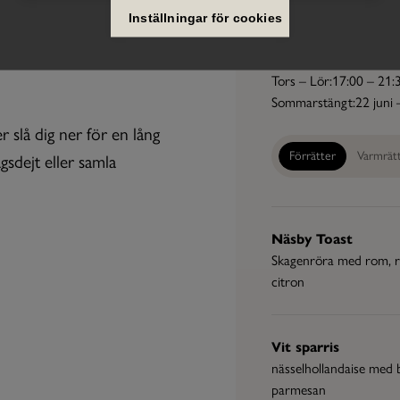
ucerade i
Inställningar för cookies
Meny
att tycka om
Tors – Lör:
17:00 – 21:
Sommarstängt:
22 juni 
er slå dig ner för en lång
Förrätter
Varmrät
gsdejt eller samla
Näsby Toast
Skagenröra med rom, r
citron
Vit sparris
nässelhollandaise med 
parmesan