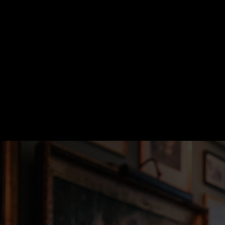
Hotellrum att lä
Menyer
efter...
SE ALLA
KONFERENSERBJUDA
LÄS MER OM VÅRA HOT
SE SLOTTETS ALLA M
Bröllop
LÄS MER OM BRÖLL