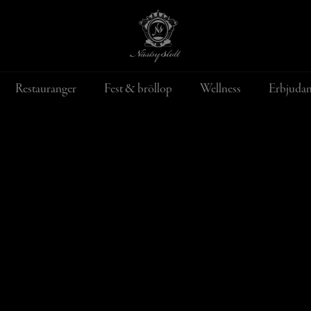
Restauranger
Fest & bröllop
Wellness
Erbjuda
Konferens­erbjud