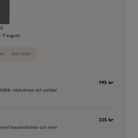
30
– 9 augusti
ter
Söta rätter
195 kr
ödlök, näsbylimpa och picklad
225 kr
brynt hasselnötsmör och riven