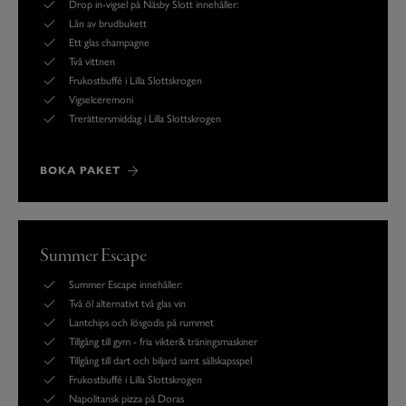
Drop in-vigsel på Näsby Slott innehåller:
Lån av brudbukett
Ett glas champagne
Två vittnen
Frukostbuffé i Lilla Slottskrogen
Vigselceremoni
Trerättersmiddag i Lilla Slottskrogen
BOKA PAKET
Summer Escape
Summer Escape innehåller:
Två öl alternativt två glas vin
Lantchips och lösgodis på rummet
Tillgång till gym - fria vikter& träningsmaskiner
Tillgång till dart och biljard samt sällskapsspel
Frukostbuffé i Lilla Slottskrogen
Napolitansk pizza på Doras