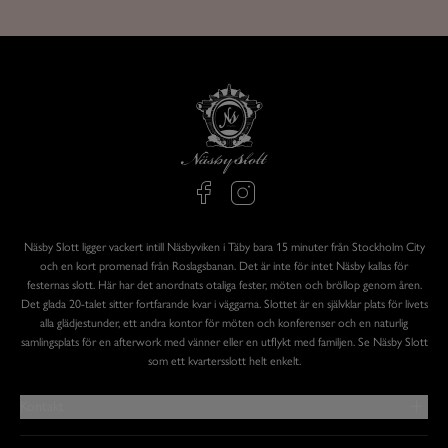
Näsby Slott ligger vackert intill Näsbyviken i Täby bara 15 minuter från Stockholm City
och en kort promenad från Roslagsbanan. Det är inte för intet Näsby kallas för
festernas slott. Här har det anordnats otaliga fester, möten och bröllop genom åren.
Det glada 20-talet sitter fortfarande kvar i väggarna. Slottet är en självklar plats för livets
alla glädjestunder, ett andra kontor för möten och konferenser och en naturlig
samlingsplats för en afterwork med vänner eller en utflykt med familjen. Se Näsby Slott
som ett kvartersslott helt enkelt.
Kontakt