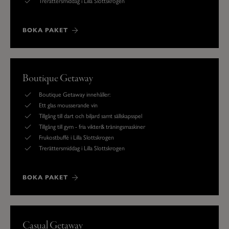
Trerättersmiddag i Lilla Slottskrogen
BOKA PAKET
Boutique Getaway
Boutique Getaway innehåller:
Ett glas mousserande vin
Tillgång till dart och biljard samt sällskapsspel
Tillgång till gym - fria vikter& träningsmaskiner
Frukostbuffé i Lilla Slottskrogen
Trerättersmiddag i Lilla Slottskrogen
BOKA PAKET
Casual Getaway