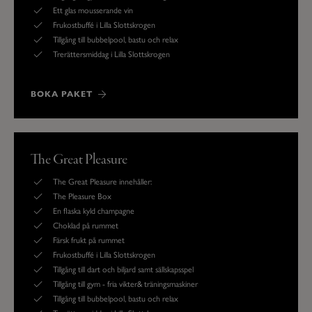
Ett glas mousserande vin
Frukostbuffé i Lilla Slottskrogen
Tillgång till bubbelpool, bastu och relax
Trerättersmiddag i Lilla Slottskrogen
BOKA PAKET
The Great Pleasure
The Great Pleasure innehåller:
The Pleasure Box
En flaska kyld champagne
Choklad på rummet
Färsk frukt på rummet
Frukostbuffé i Lilla Slottskrogen
Tillgång till dart och biljard samt sällskapsspel
Tillgång till gym - fria vikter& träningsmaskiner
Tillgång till bubbelpool, bastu och relax