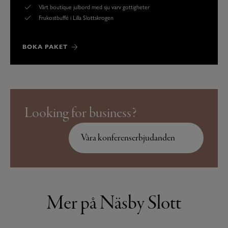
Vårt boutique julbord med sju varv gottigheter
Frukostbuffé i Lilla Slottskrogen
BOKA PAKET
Looking for business?
Våra konferenserbjudanden
Mer på Näsby Slott