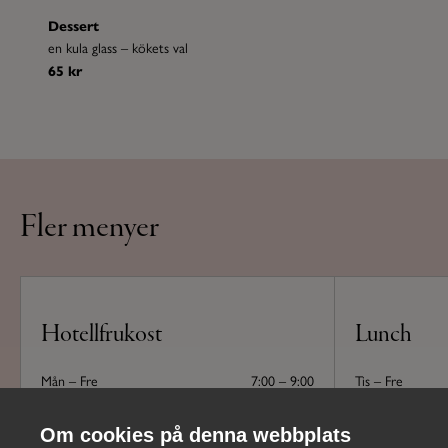
Dessert
en kula glass – kökets val
65 kr
Fler menyer
Hotellfrukost
Lunch
Mån – Fre
7:00 – 9:00
Tis – Fre
Lör – Sön
08:00 – 10:00
(med undantag nä
Sommartider (22/6-9/8): Tors –
08:00 –
Sommarstängt
Om cookies på denna webbplats
Sön
10:00