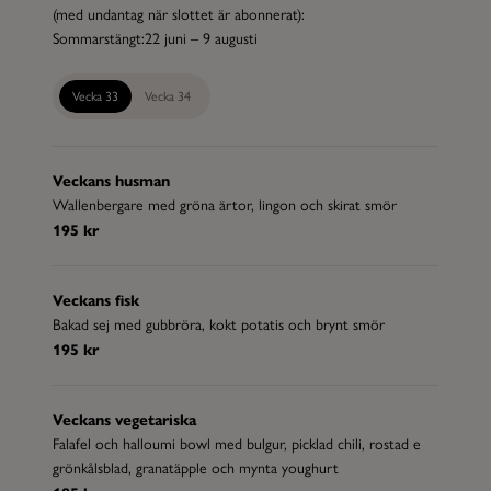
(med undantag när slottet är abonnerat):
Sommarstängt:
22 juni – 9 augusti
Vecka 33
Vecka 34
Veckans husman
Wallenbergare med gröna ärtor, lingon och skirat smör
195 kr
Veckans fisk
Bakad sej med gubbröra, kokt potatis och brynt smör
195 kr
Veckans vegetariska
Falafel och halloumi bowl med bulgur, picklad chili, rostad e
grönkålsblad, granatäpple och mynta youghurt