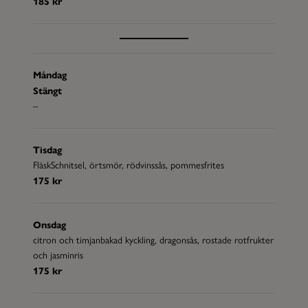
185 kr
Måndag
Stängt
–
Tisdag
FläskSchnitsel, örtsmör, rödvinssås, pommesfrites
175 kr
Onsdag
citron och timjanbakad kyckling, dragonsås, rostade rotfrukter
och jasminris
175 kr