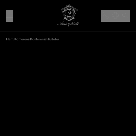
Hem
/
Konferens
/
Konferens­aktiviteter