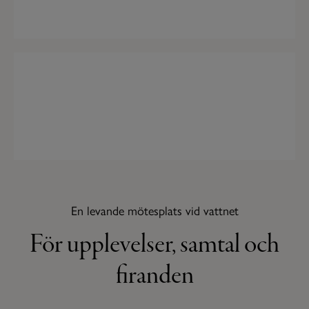
LÄS MER
Avslappnat och kul
Sommarspel i parken
LÄS MER
En levande mötesplats vid vattnet
För upplevelser, samtal och
firanden