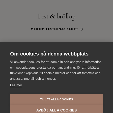
Fest & bröllop
MER OM FESTERNAS SLOTT
Konferens­erbjudanden
Om cookies på denna webbplats
Vi använder cookies för att samla in och analysera information
SE ALLA KONFERENSERBJUDANDEN
om webbplatsens prestanda och användning, för att förbättra
funktioner kopplade till sociala medier och för att förbättra och
anpassa innehåll och annonser.
Läs mer
TILLÅT ALLA COOKIES
AVBÖJ ALLA COOKIES