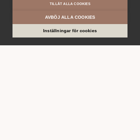
Fars dag-brunch
TILLÅT ALLA COOKIES
AVBÖJ ALLA COOKIES
LÄS MER
Inställningar för cookies
Julbrunch
LÄS MER
Julmarknad
LÄS MER