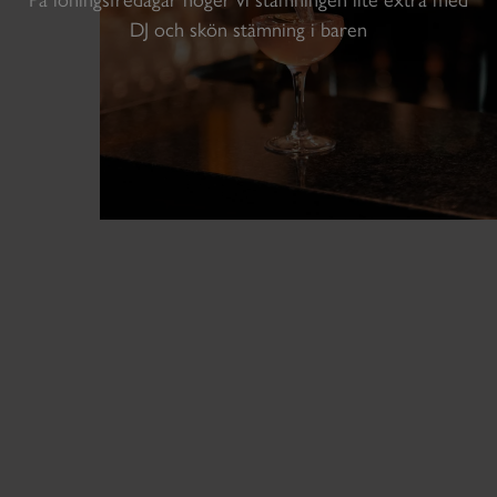
På löningsfredagar höger vi stämningen lite extra med
DJ och skön stämning i baren