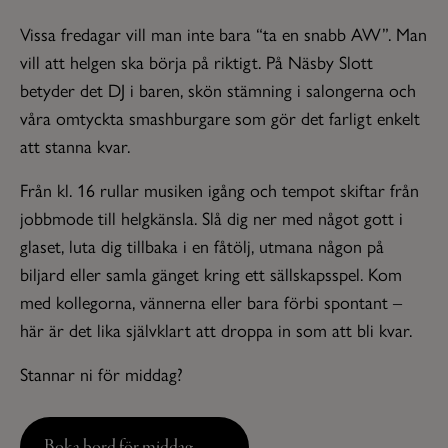
Vissa fredagar vill man inte bara “ta en snabb AW”. Man
vill att helgen ska börja på riktigt. På Näsby Slott
betyder det DJ i baren, skön stämning i salongerna och
våra omtyckta smashburgare som gör det farligt enkelt
att stanna kvar.
Från kl. 16 rullar musiken igång och tempot skiftar från
jobbmode till helgkänsla. Slå dig ner med något gott i
glaset, luta dig tillbaka i en fåtölj, utmana någon på
biljard eller samla gänget kring ett sällskapsspel. Kom
med kollegorna, vännerna eller bara förbi spontant –
här är det lika självklart att droppa in som att bli kvar.
Stannar ni för middag?
Boka bord för middag