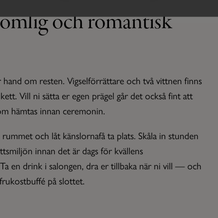
glömlig och romantisk
Läs mer och boka sommaren på Näsby Slott
ar hand om resten. Vigselförrättare och två vittnen finns
ett. Vill ni sätta er egen prägel går det också fint att
som hämtas innan ceremonin.
rummet och låt känslornafå ta plats. Skåla in stunden
tsmiljön innan det är dags för kvällens
Ta en drink i salongen, dra er tillbaka när ni vill — och
frukostbuffé på slottet.