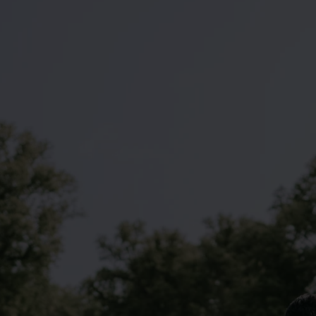
Hotellrum att lä
Menyer
efter...
SE ALLA
KONFERENSERBJUDA
LÄS MER OM VÅRA HOT
SE SLOTTETS ALLA M
Bröllop
LÄS MER OM BRÖLL