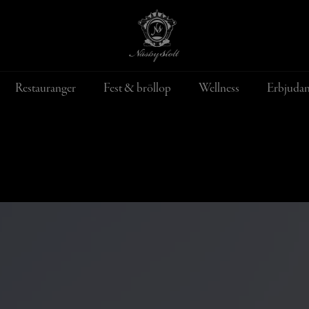
Restauranger
Fest & bröllop
Wellness
Erbjuda
Konferens­erbjud