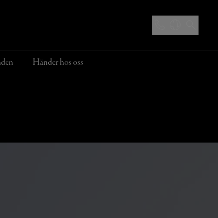
nden
Händer hos oss
Doras Pizzeria
anden
Hotellerbjudanden