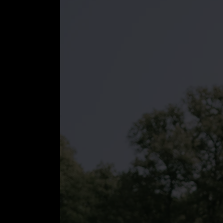
Coworking
Doras Pizzeria
Allt om fest och bröllop
Allt om hotell
Allt om konferens
Allt om restaurang