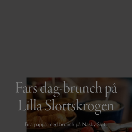
Fars dag-brunch på
Lilla Slottskrogen
Fira pappa med brunch på Näsby Slott