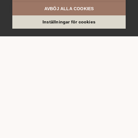
AVBÖJ ALLA COOKIES
The Great Christmas
Inställningar för cookies
BOKA JULWEEKEND
Sociala medier
Följ oss på Instagram
Se vår instagram