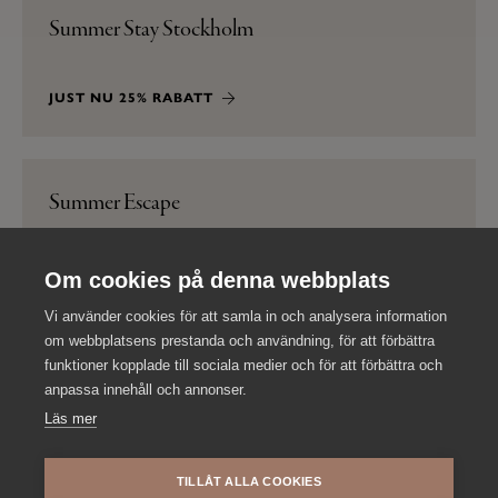
Summer Stay Stockholm
JUST NU 25% RABATT
Summer Escape
LÄS MER
Om cookies på denna webbplats
Vi använder cookies för att samla in och analysera information
om webbplatsens prestanda och användning, för att förbättra
funktioner kopplade till sociala medier och för att förbättra och
Drop in-bröllop
anpassa innehåll och annonser.
Läs mer
FULLBOKAT
TILLÅT ALLA COOKIES